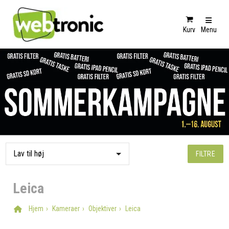
Kurv
Menu
FILTRE
Leica
Hjem
Kameraer
Objektiver
Leica