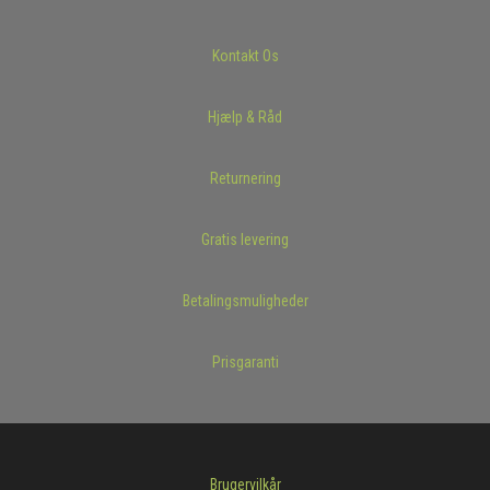
Kontakt Os
Hjælp & Råd
Returnering
Gratis levering
Betalingsmuligheder
Prisgaranti
Brugervilkår