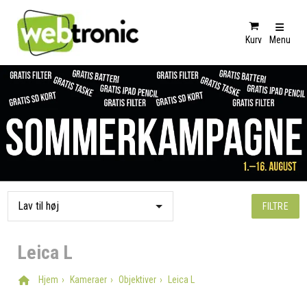
Kurv
Menu
FILTRE
Leica L
Hjem
Kameraer
Objektiver
Leica L