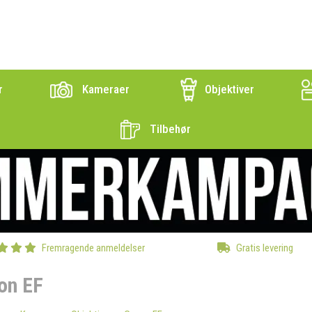
r
Kameraer
Objektiver
Tilbehør
Fremragende anmeldelser
Gratis levering
on EF