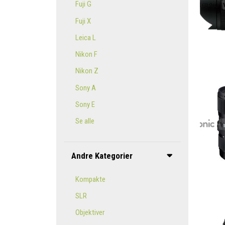
Fuji G
Fuji X
Leica L
Nikon F
Nikon Z
Sony A
Sony E
Se alle
Andre Kategorier
Kompakte
SLR
Objektiver