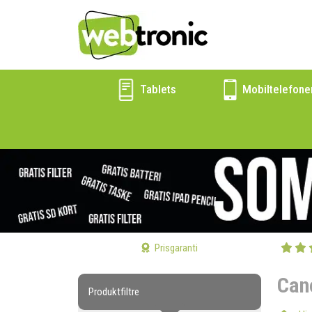
Tablets
Mobiltelefone
Prisgaranti
Can
Produktfiltre