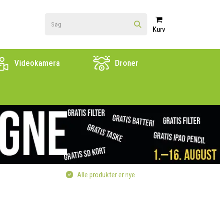
Kurv
Videokamera
Droner
Alle produkter er nye