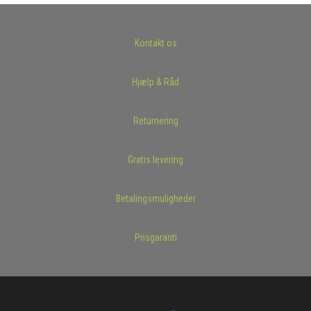
Kontakt os
Hjælp & Råd
Returnering
Gratis levering
Betalingsmuligheder
Prisgaranti