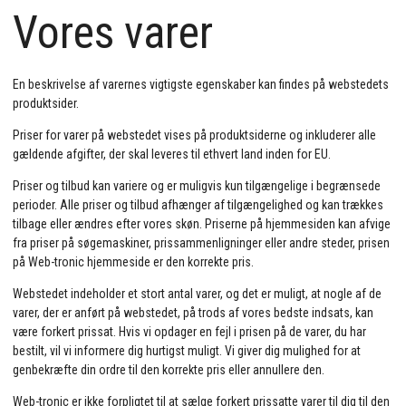
Vores varer
En beskrivelse af varernes vigtigste egenskaber kan findes på webstedets
produktsider.
Priser for varer på webstedet vises på produktsiderne og inkluderer alle
gældende afgifter, der skal leveres til ethvert land inden for EU.
Priser og tilbud kan variere og er muligvis kun tilgængelige i begrænsede
perioder. Alle priser og tilbud afhænger af tilgængelighed og kan trækkes
tilbage eller ændres efter vores skøn. Priserne på hjemmesiden kan afvige
fra priser på søgemaskiner, prissammenligninger eller andre steder, prisen
på Web-tronic hjemmeside er den korrekte pris.
Webstedet indeholder et stort antal varer, og det er muligt, at nogle af de
varer, der er anført på webstedet, på trods af vores bedste indsats, kan
være forkert prissat. Hvis vi opdager en fejl i prisen på de varer, du har
bestilt, vil vi informere dig hurtigst muligt. Vi giver dig mulighed for at
genbekræfte din ordre til den korrekte pris eller annullere den.
Web-tronic er ikke forpligtet til at sælge forkert prissatte varer til dig til den