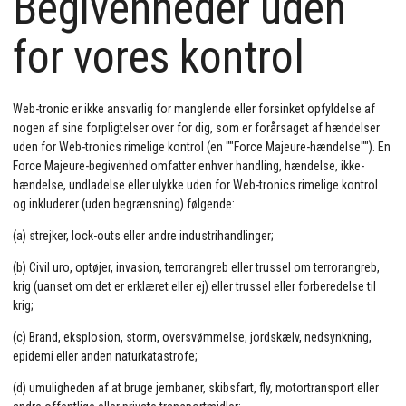
Begivenheder uden
for vores kontrol
Web-tronic er ikke ansvarlig for manglende eller forsinket opfyldelse af
nogen af sine forpligtelser over for dig, som er forårsaget af hændelser
uden for Web-tronics rimelige kontrol (en ""Force Majeure-hændelse""). En
Force Majeure-begivenhed omfatter enhver handling, hændelse, ikke-
hændelse, undladelse eller ulykke uden for Web-tronics rimelige kontrol
og inkluderer (uden begrænsning) følgende:
(a) strejker, lock-outs eller andre industrihandlinger;
(b) Civil uro, optøjer, invasion, terrorangreb eller trussel om terrorangreb,
krig (uanset om det er erklæret eller ej) eller trussel eller forberedelse til
krig;
(c) Brand, eksplosion, storm, oversvømmelse, jordskælv, nedsynkning,
epidemi eller anden naturkatastrofe;
(d) umuligheden af at bruge jernbaner, skibsfart, fly, motortransport eller