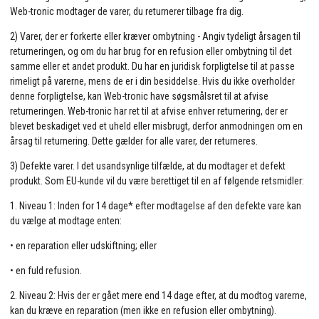
Web-tronic modtager de varer, du returnerer tilbage fra dig.
2) Varer, der er forkerte eller kræver ombytning - Angiv tydeligt årsagen til
returneringen, og om du har brug for en refusion eller ombytning til det
samme eller et andet produkt. Du har en juridisk forpligtelse til at passe
rimeligt på varerne, mens de er i din besiddelse. Hvis du ikke overholder
denne forpligtelse, kan Web-tronic have søgsmålsret til at afvise
returneringen. Web-tronic har ret til at afvise enhver returnering, der er
blevet beskadiget ved et uheld eller misbrugt, derfor anmodningen om en
årsag til returnering. Dette gælder for alle varer, der returneres.
3) Defekte varer. I det usandsynlige tilfælde, at du modtager et defekt
produkt. Som EU-kunde vil du være berettiget til en af følgende retsmidler:
1. Niveau 1: Inden for 14 dage* efter modtagelse af den defekte vare kan
du vælge at modtage enten:
• en reparation eller udskiftning; eller
• en fuld refusion.
2. Niveau 2: Hvis der er gået mere end 14 dage efter, at du modtog varerne,
kan du kræve en reparation (men ikke en refusion eller ombytning).