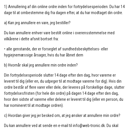
1) Annullering af din online ordre inden for fortrydelsesperioden. Du har 14
dage til at ombestemme dig fra dagen efter, at du har modtaget din ordre.
a) Kan jeg annullere en vare, jeg bestiller?
Du kan annullere enhver vare bestilt online i overensstemmelse med
vilkårene i dette afsnit bortset fra:
• alle genstande, der er forseglet af sundhedsbeskyttelses- eller
hygiejnemæssige årsager, hvis du har åbnet dem
b) Hvornår skal jeg annullere min ordre inden?
Din fortrydelsesperiode slutter 14 dage efter den dag, hvor varerne er
leveret til dig (eller en, du udpeger til at modtage varerne for dig). Hvis din
ordre består af flere varer eller dele, der leveres på forskellige dage, slutter
fortrydelsesfristen (for hele din ordre) på dagen 14 dage efter den dag,
hvor den sidste af varerne eller delene er leveret til dig (eller en person, du
har nomineret til at modtage ordren).
c) Hvordan giver jeg jer besked om, at jeg ønsker at annullere min ordre?
Du kan annullere ved at sende en e-mail til info@web-tronic.dk. Du skal