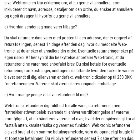
give Webtronic en klar erklæring om, at du gerne vil annullere, som
inkluderer dit navn, adresse, detaljer om den ordre, du ønsker at annullere
og også årsagen til hvorfor du gerne vil annullere.
d) Hvordan sender jeg mine varer tilbage?
Du skal returnere dine varer med posten til den adresse, der er opgivet af
returafdelingen, senest 14 dage efter den dag, hvor du meddelte Web-
tronic, at du ønsker at annullere din ordre. Eventuelle returneringer sker på
egen risiko. Af hensyn til din beskyttelse anbefaler Web-tronic, at du
returnerer dine varer med anbefalet brev. Du skal betale for eventuelle
returneringsomkostninger, undtagen i de tilfælde hvor den forkerte vare er
blevet sendt til dig, eller varen er defekt. web-tronic.dktaler op til 250 DKK
for returneringen. Varerne skal være i deres originale emballage.
e) Hvor mange penge vil blive refunderet til mig?
Web-tronic refunderer dig fuldt ud for alle varer, du returnerer, men
fratrækker ethvert beløb svarende til enhver værdiforringelse af varerne
som følge af, at du håndterer varerne ud over, hvad der er nødvendigt for at
fastslå arten, karakteristika og varernes funktion. Web-tronic refunderer
dig ved brug af den samme betalingsmetode, som du oprindeligt brugte til
at foretage betalingen. Du vil blive refunderet senest 7 dage efter den dag,