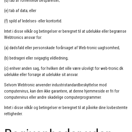
(d) tab af forventede besparelser;
(e) tab af data; eller
(f) spild af ledelses- eller kontortid.
Intet i disse vilkår og betingelser er beregnet til at udelukke eller begrænse
Webtronics ansvar for:
(a) dødsfald eller personskade forårsaget af Web-tronic uagtsomhed;
(b) bedrageri eller svigagtig vildledning;
(c) enhver anden sag, for hvilken det ville være ulovligt for web-tronic.dk
udelukke eller forsøge at udelukke sit ansvar.
Selvom Webtronic anvender industristandardbeskyttelse mod
computervirus, kan den ikke garantere, at denne hjemmeside er fri for
computervirus eller andre skadelige computerprogrammer.
Intet i disse vilkår og betingelser er beregnet til at påvirke dine lovbestemte
rettigheder.