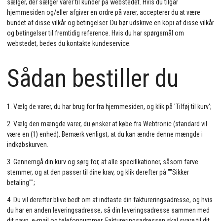
sælger, der sælger varer til kunder på webstedet. Hvis du tilgår
hjemmesiden og/eller afgiver en ordre på varer, accepterer du at være
bundet af disse vilkår og betingelser. Du bør udskrive en kopi af disse vilkår
og betingelser til fremtidig reference. Hvis du har spørgsmål om
webstedet, bedes du kontakte kundeservice.
Sådan bestiller du
1. Vælg de varer, du har brug for fra hjemmesiden, og klik på 'Tilføj til kurv';
2. Vælg den mængde varer, du ønsker at købe fra Webtronic (standard vil
være en (1) enhed). Bemærk venligst, at du kan ændre denne mængde i
indkøbskurven.
3. Gennemgå din kurv og sørg for, at alle specifikationer, såsom farve
stemmer, og at den passer til dine krav, og klik derefter på ""Sikker
betaling"";
4. Du vil derefter blive bedt om at indtaste din faktureringsadresse, og hvis
du har en anden leveringsadresse, så din leveringsadresse sammen med
dit navn, e-mail og telefonnummer. Faktureringsadressen skal svare til dit