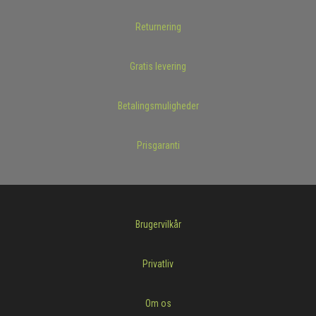
Returnering
Gratis levering
Betalingsmuligheder
Prisgaranti
Brugervilkår
Privatliv
Om os