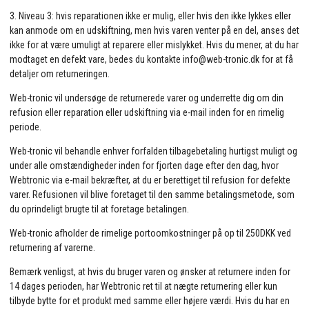
3. Niveau 3: hvis reparationen ikke er mulig, eller hvis den ikke lykkes eller
kan anmode om en udskiftning, men hvis varen venter på en del, anses det
ikke for at være umuligt at reparere eller mislykket. Hvis du mener, at du har
modtaget en defekt vare, bedes du kontakte info@web-tronic.dk for at få
detaljer om returneringen.
Web-tronic vil undersøge de returnerede varer og underrette dig om din
refusion eller reparation eller udskiftning via e-mail inden for en rimelig
periode.
Web-tronic vil behandle enhver forfalden tilbagebetaling hurtigst muligt og
under alle omstændigheder inden for fjorten dage efter den dag, hvor
Webtronic via e-mail bekræfter, at du er berettiget til refusion for defekte
varer. Refusionen vil blive foretaget til den samme betalingsmetode, som
du oprindeligt brugte til at foretage betalingen.
Web-tronic afholder de rimelige portoomkostninger på op til 250DKK ved
returnering af varerne.
Bemærk venligst, at hvis du bruger varen og ønsker at returnere inden for
14 dages perioden, har Webtronic ret til at nægte returnering eller kun
tilbyde bytte for et produkt med samme eller højere værdi. Hvis du har en