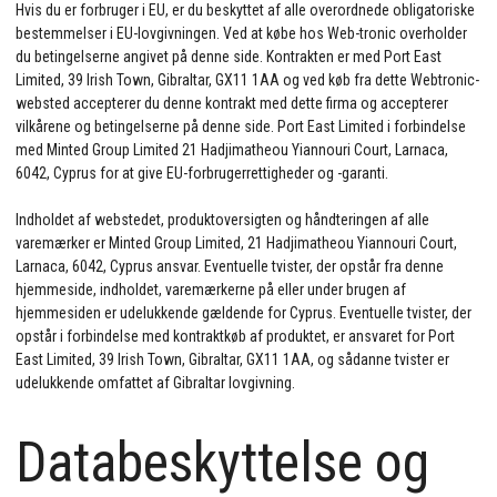
Hvis du er forbruger i EU, er du beskyttet af alle overordnede obligatoriske
bestemmelser i EU-lovgivningen. Ved at købe hos Web-tronic overholder
du betingelserne angivet på denne side. Kontrakten er med Port East
Limited, 39 Irish Town, Gibraltar, GX11 1AA og ved køb fra dette Webtronic-
websted accepterer du denne kontrakt med dette firma og accepterer
vilkårene og betingelserne på denne side. Port East Limited i forbindelse
med Minted Group Limited 21 Hadjimatheou Yiannouri Court, Larnaca,
6042, Cyprus for at give EU-forbrugerrettigheder og -garanti.
Indholdet af webstedet, produktoversigten og håndteringen af alle
varemærker er Minted Group Limited, 21 Hadjimatheou Yiannouri Court,
Larnaca, 6042, Cyprus ansvar. Eventuelle tvister, der opstår fra denne
hjemmeside, indholdet, varemærkerne på eller under brugen af
hjemmesiden er udelukkende gældende for Cyprus. Eventuelle tvister, der
opstår i forbindelse med kontraktkøb af produktet, er ansvaret for Port
East Limited, 39 Irish Town, Gibraltar, GX11 1AA, og sådanne tvister er
udelukkende omfattet af Gibraltar lovgivning.
Databeskyttelse og