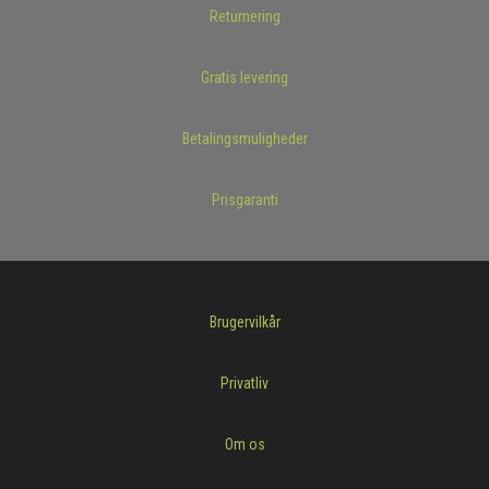
Returnering
Gratis levering
Betalingsmuligheder
Prisgaranti
Brugervilkår
Privatliv
Om os