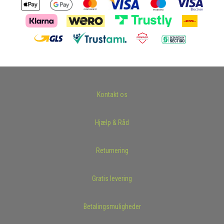
Kontakt os
Hjælp & Råd
Returnering
Gratis levering
Betalingsmuligheder