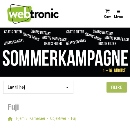
Kurv
Menu
FILTRE
Fuji
Hjem
Kameraer
Objektiver
Fuji