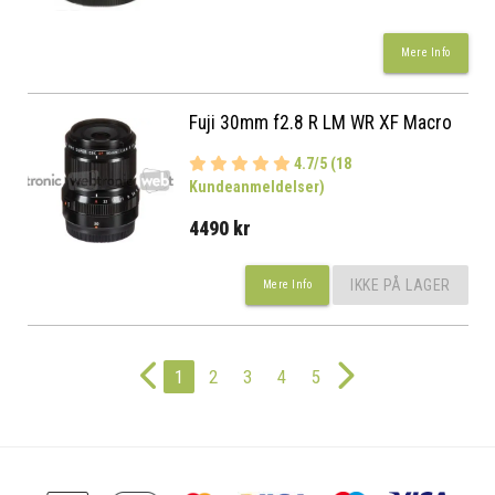
Mere Info
Fuji 30mm f2.8 R LM WR XF Macro
4.7/5 (18
Kundeanmeldelser)
4490 kr
IKKE PÅ LAGER
Mere Info
1
2
3
4
5