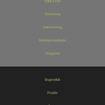
Hjælp & Råd
Returnering
Gratis levering
Betalingsmuligheder
Prisgaranti
Brugervilkår
Privatliv