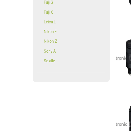
Fuji G
Fuji X
Leica L
Nikon F
Nikon Z
Sony A
Se alle