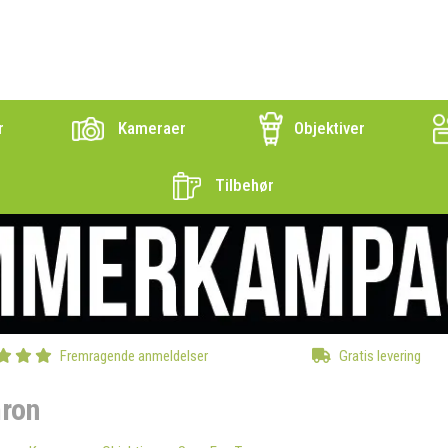
r
Kameraer
Objektiver
Tilbehør
Fremragende anmeldelser
Gratis levering
ron