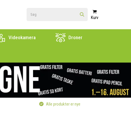
Kurv
Videokamera
Droner
Alle produkter er nye