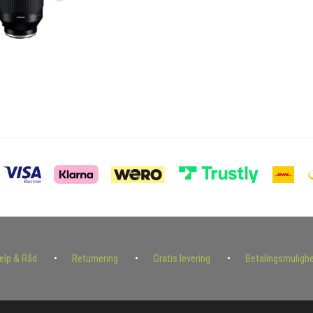
ælp & Råd
Returnering
Gratis levering
Betalingsmuligh