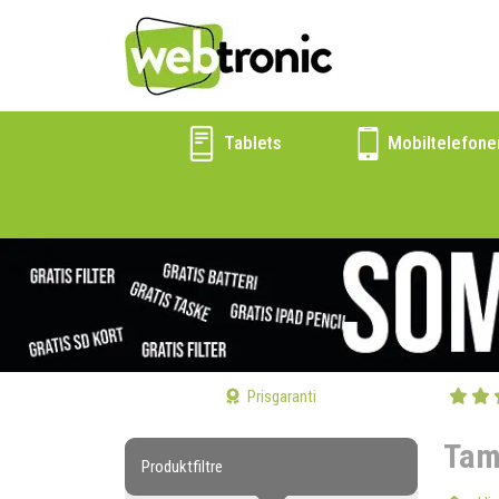
Tablets
Mobiltelefone
Prisgaranti
Tam
Produktfiltre