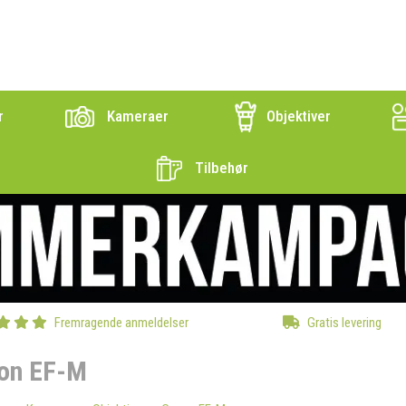
r
Kameraer
Objektiver
Tilbehør
Fremragende anmeldelser
Gratis levering
on EF-M