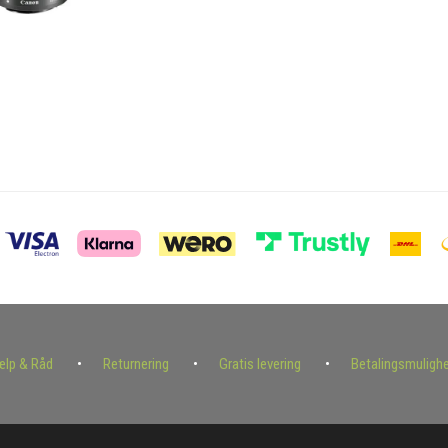
ælp & Råd
Returnering
Gratis levering
Betalingsmuligh