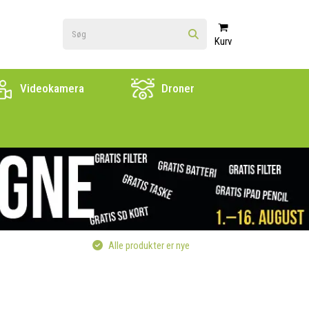
Kurv
Videokamera
Droner
Alle produkter er nye