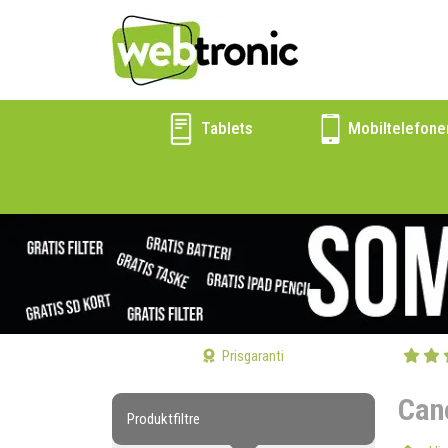
Tablets
Mobiltelefone
Prisgaranti
Can
Produktfiltre