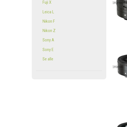
Fuji X
Leica L
Nikon F
Nikon Z
Sony A
Sony E
Se alle