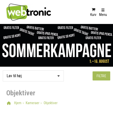
Kurv
Menu
FILTRE
Objektiver
Hjem
Kameraer
Objektiver