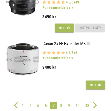
4.8/5 (49
Kundeanmeldelser)
3490 kr
IKKE PÅ LAGER
Mere Info
Canon 2x EF Extender MK III
4.6/5 (6
Kundeanmeldelser)
3490 kr
Mere Info
1
4
5
6
7
8
9
10
43