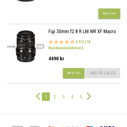
Mere Info
Fuji 30mm f2.8 R LM WR XF Macro
4.7/5 (18
Kundeanmeldelser)
4490 kr
IKKE PÅ LAGER
Mere Info
1
2
3
4
5