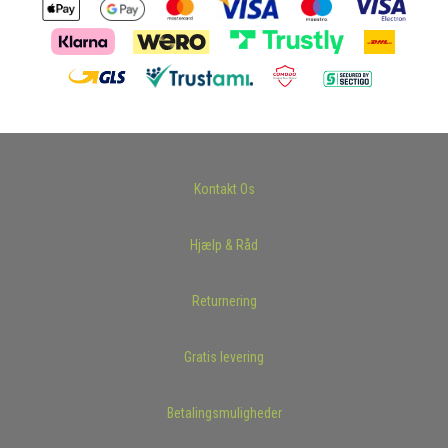
Kontakt Os
Hjælp & Råd
Returnering
Gratis levering
Betalingsmuligheder