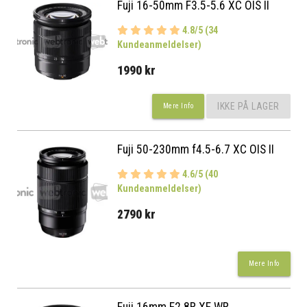
Fuji 16-50mm F3.5-5.6 XC OIS II
4.8/5 (34
Kundeanmeldelser)
1990 kr
IKKE PÅ LAGER
Mere Info
Fuji 50-230mm f4.5-6.7 XC OIS II
4.6/5 (40
Kundeanmeldelser)
2790 kr
Mere Info
Fuji 16mm F2.8R XF WR