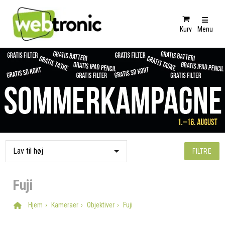
Kurv
Menu
FILTRE
Fuji
Hjem
Kameraer
Objektiver
Fuji