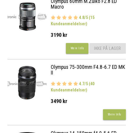
Olympus 60mm M.Zuiko F2.8 ED
Macro
4.8/5 (15
Kundeanmeldelser)
3190 kr
IKKE PÅ LAGER
Mere Info
Olympus 75-300mm F4.8-6.7 ED MK
II
4.7/5 (40
Kundeanmeldelser)
3490 kr
Mere Info