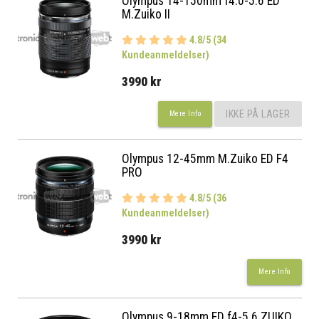
Olympus 14-150mm f4.0-5.6 ED
M.Zuiko II
4.8/5 (34
Kundeanmeldelser)
3990 kr
IKKE PÅ LAGER
Mere Info
Olympus 12-45mm M.Zuiko ED F4
PRO
4.8/5 (36
Kundeanmeldelser)
3990 kr
Mere Info
Olympus 9-18mm ED f4-5.6 ZUIKO