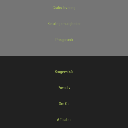
Gratis levering
Betalingsmuligheder
Prisgaranti
Brugervilkår
Privatliv
Om Os
Affiliates