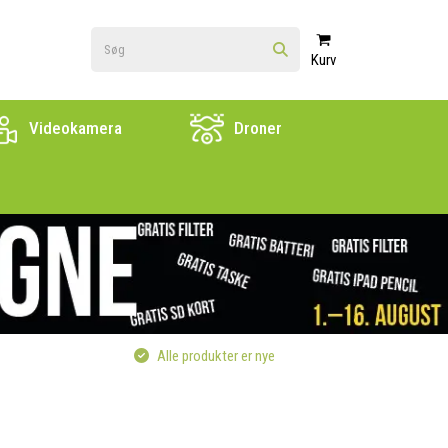
Kurv
Videokamera
Droner
Alle produkter er nye