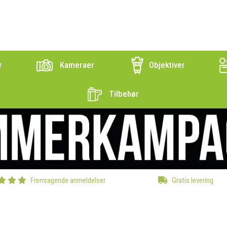
r
Kameraer
Objektiver
Tilbehør
Fremragende anmeldelser
Gratis levering