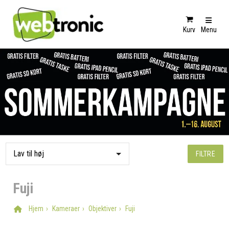
Kurv
Menu
FILTRE
Fuji
Hjem
Kameraer
Objektiver
Fuji