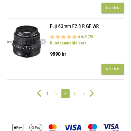
Mere Info
Fuji 63mm F2.8 R GF WR
4.6/5 (25
Kundeanmeldelser)
9990 kr
Mere Info
1
2
3
4
5