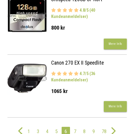
4.8/5 (40
Kundeanmeldelser)
800 kr
Mere Info
Canon 270 EX II Speedlite
4.7/5 (36
Kundeanmeldelser)
1065 kr
Mere Info
1
3
4
5
6
7
8
9
78