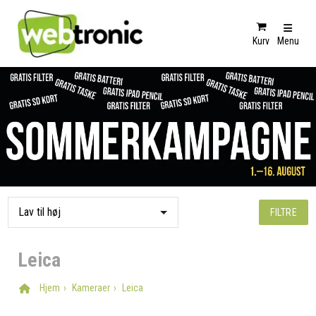
Kurv
Menu
FILTRE
Leica
Hjem
Kameraer
Leica