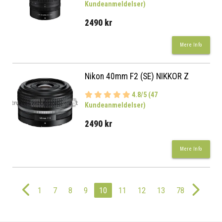
Kundeanmeldelser)
2490 kr
Mere Info
Nikon 40mm F2 (SE) NIKKOR Z
4.8/5 (47
Kundeanmeldelser)
2490 kr
Mere Info
1
7
8
9
10
11
12
13
78