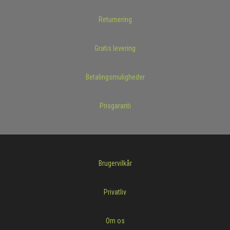
Returnering
Gratis levering
Betalingsmuligheder
Prisgaranti
Brugervilkår
Privatliv
Om os