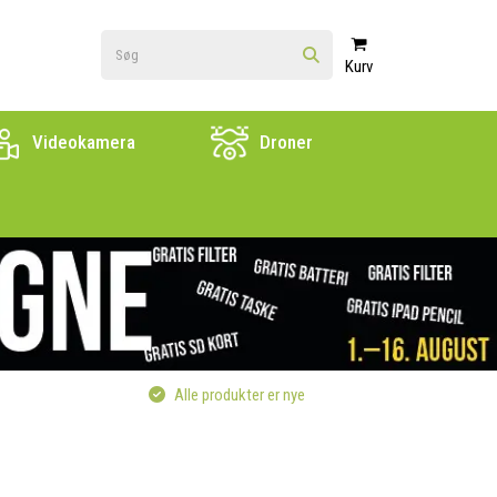
Kurv
Videokamera
Droner
Alle produkter er nye