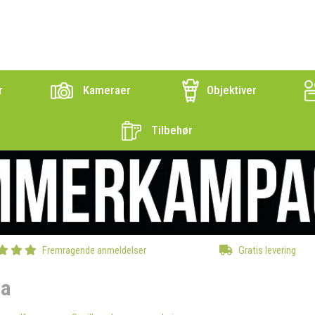
r
Kameraer
Objektiver
Tilbehør
Fremragende anmeldelser
Gratis levering
ca