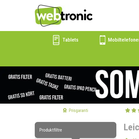
Tablets
Mobiltelefone
Prisgaranti
Lei
Produktfiltre