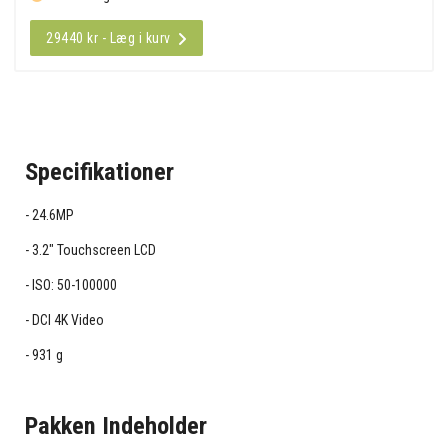
29440 kr - Læg i kurv
Specifikationer
24.6MP
3.2" Touchscreen LCD
ISO: 50-100000
DCI 4K Video
931 g
Pakken Indeholder