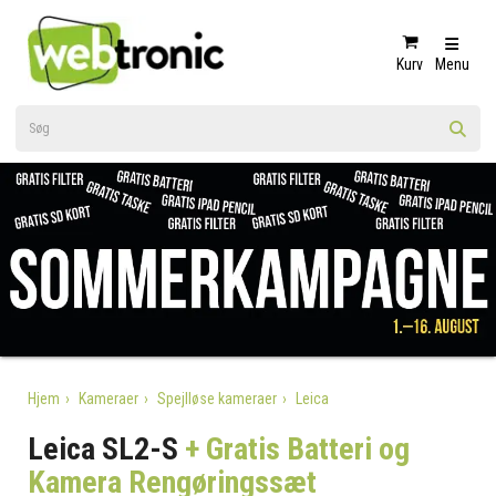
Kurv
Menu
Hjem
Kameraer
Spejlløse kameraer
Leica
Leica SL2-S
+ Gratis Batteri og
Kamera Rengøringssæt