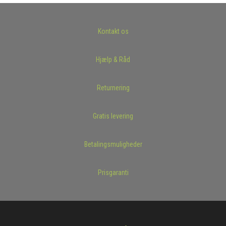
Kontakt os
Hjælp & Råd
Returnering
Gratis levering
Betalingsmuligheder
Prisgaranti