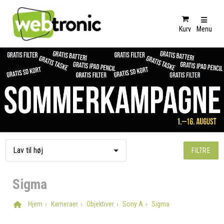
Kurv
Menu
FILTRE
Sigma
Hjem
Kameraer
Objektiver
Sony A
Sigma