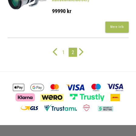
99990 kr
Mere Info
1
2