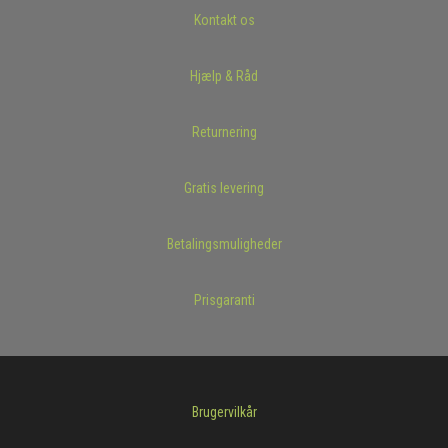
Kontakt os
Hjælp & Råd
Returnering
Gratis levering
Betalingsmuligheder
Prisgaranti
Brugervilkår