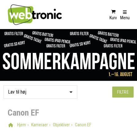
Kurv
Menu
FILTRE
Canon EF
Hjem
Kameraer
Objektiver
Canon EF