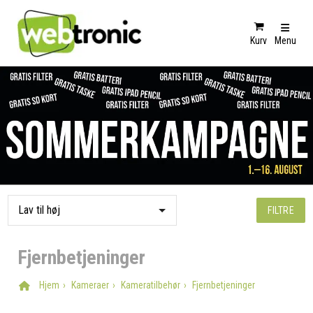
Kurv
Menu
FILTRE
Fjernbetjeninger
Hjem
Kameraer
Kameratilbehør
Fjernbetjeninger