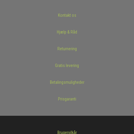
Kontakt os
Hjælp & Råd
Returnering
Gratis levering
Betalingsmuligheder
Prisgaranti
Brugervilkår