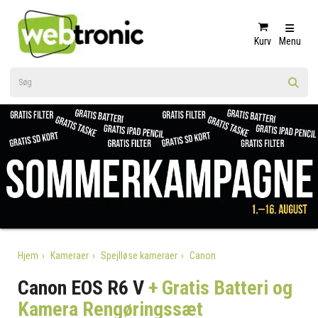
Kurv
Menu
Hjem
Kameraer
Spejlløse kameraer
Canon
Canon EOS R6 V
+ Gratis Batteri og
Kamera Rengøringssæt