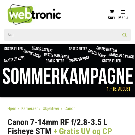
Kurv
Menu
Hjem
Kameraer
Objektiver
Canon
Canon 7-14mm RF f/2.8-3.5 L
Fisheye STM
+ Gratis UV og CP