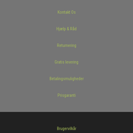
Kontakt Os
Hjælp & Råd
Returnering
Gratis levering
Betalingsmuligheder
Prisgaranti
Brugervilkår