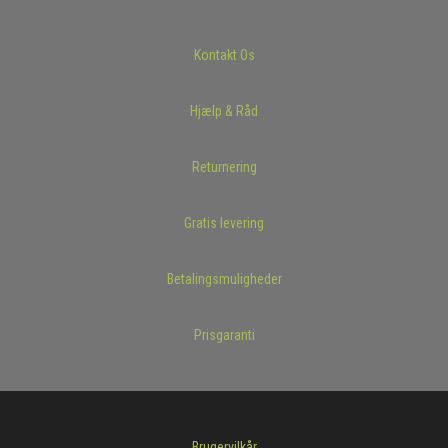
Kontakt Os
Hjælp & Råd
Returnering
Gratis levering
Betalingsmuligheder
Prisgaranti
Brugervilkår