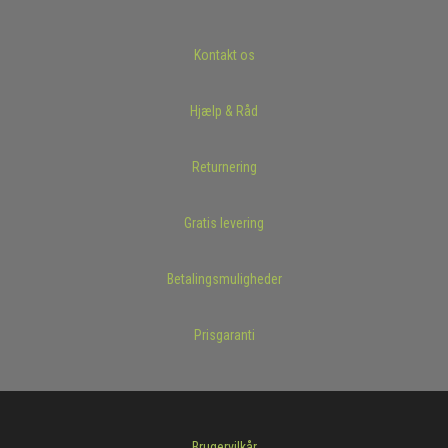
Kontakt os
Hjælp & Råd
Returnering
Gratis levering
Betalingsmuligheder
Prisgaranti
Brugervilkår