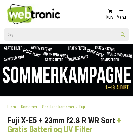
Kurv
Menu
Hjem
Kameraer
Spejlløse kameraer
Fuji
Fuji X-E5 + 23mm f2.8 R WR Sort
+
Gratis Batteri og UV Filter