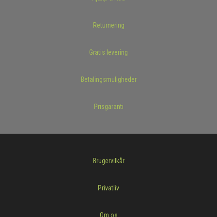
Returnering
Gratis levering
Betalingsmuligheder
Prisgaranti
Brugervilkår
Privatliv
Om os