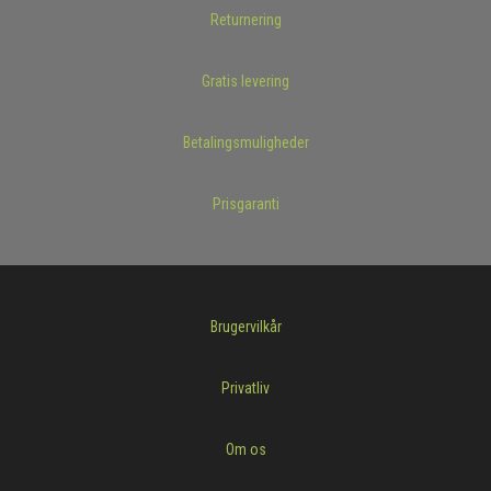
Returnering
Gratis levering
Betalingsmuligheder
Prisgaranti
Brugervilkår
Privatliv
Om os