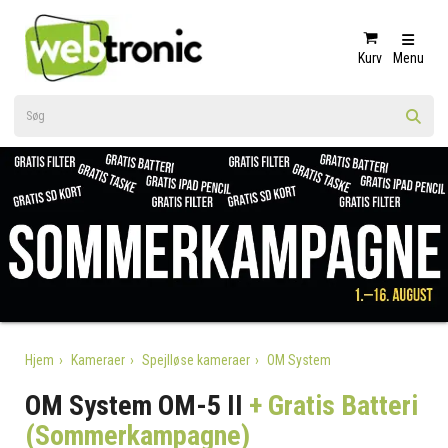
Kurv
Menu
Hjem
Kameraer
Spejlløse kameraer
OM System
OM System OM-5 II
+ Gratis Batteri
(Sommerkampagne)