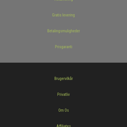
Gratis levering
Betalingsmuligheder
Prisgaranti
Brugervilkår
Privatliv
Om Os
Affiliates