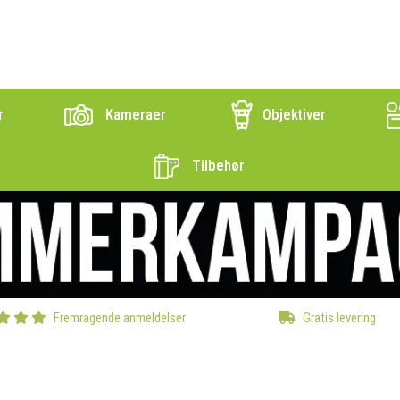
r
Kameraer
Objektiver
Tilbehør
Fremragende anmeldelser
Gratis levering