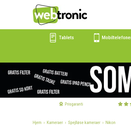
Tablets
Mobiltelefone
Prisgaranti
Hjem
Kameraer
Spejlløse kameraer
Nikon