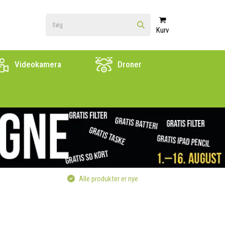
Kurv
Videokamera
Droner
Alle produkter er nye