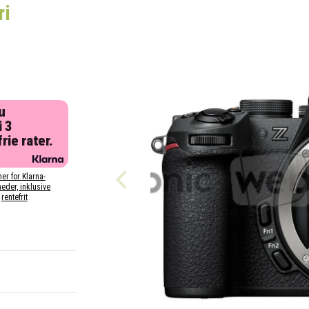
ri
u
i 3
rie rater.
her for Klarna-
eder, inklusive
rentefrit