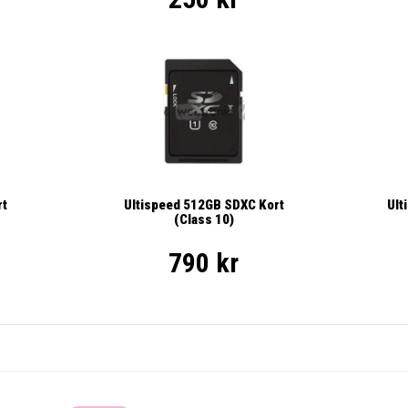
Ult
rt
Ultispeed 512GB SDXC Kort
(Class 10)
790 kr