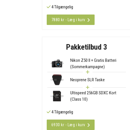
4 Tilgængelig
7880 kr - Læg i kurv
Pakketilbud 3
Nikon Z50 II + Gratis Batteri
(Sommerkampagne)
Neoprene SLR Taske
Ultispeed 256GB SDXC Kort
(Class 10)
4 Tilgængelig
6930 kr - Læg i kurv