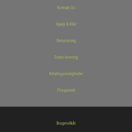
Kontakt Os
Hjælp & Råd
Returnering
Gratis levering
Betalingsmuligheder
Prisgaranti
Brugervilkår