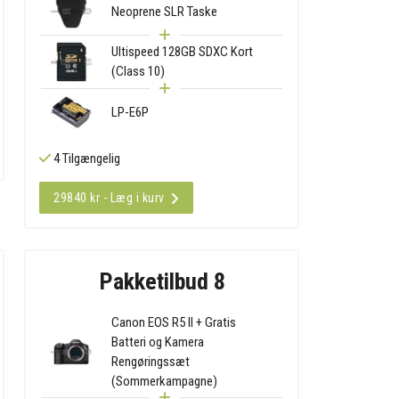
Neoprene SLR Taske
Ultispeed 128GB SDXC Kort
(Class 10)
LP-E6P
4 Tilgængelig
29840 kr - Læg i kurv
Pakketilbud 8
Canon EOS R5 II + Gratis
Batteri og Kamera
Rengøringssæt
(Sommerkampagne)