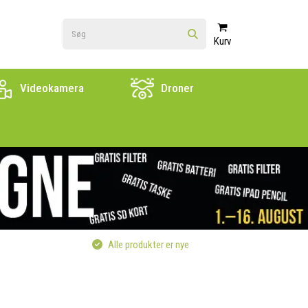
Kurv
Videokamera
Droner
Alle produkter er nye