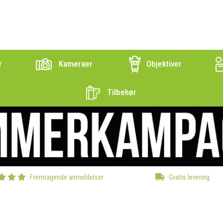
r
Kameraer
Objektiver
Tilbehør
Fremragende anmeldelser
Gratis levering