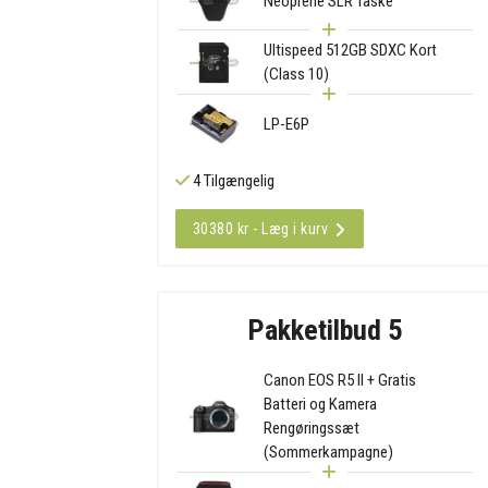
Neoprene SLR Taske
Ultispeed 512GB SDXC Kort
(Class 10)
LP-E6P
4 Tilgængelig
30380 kr - Læg i kurv
Pakketilbud 5
Canon EOS R5 II + Gratis
Batteri og Kamera
Rengøringssæt
(Sommerkampagne)