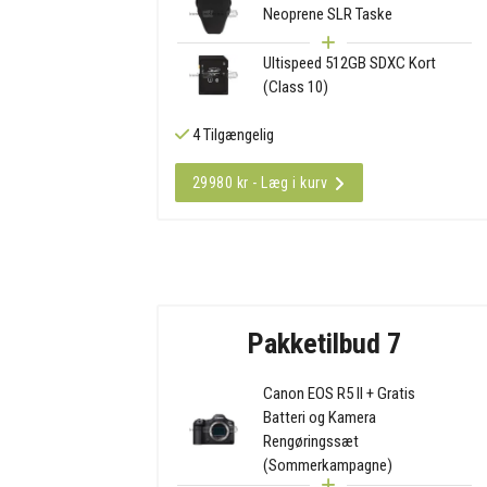
Neoprene SLR Taske
Ultispeed 512GB SDXC Kort
(Class 10)
4 Tilgængelig
29980 kr - Læg i kurv
Pakketilbud 7
Canon EOS R5 II + Gratis
Batteri og Kamera
Rengøringssæt
(Sommerkampagne)