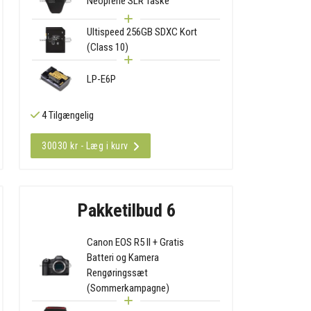
Neoprene SLR Taske
Ultispeed 256GB SDXC Kort
(Class 10)
LP-E6P
4 Tilgængelig
30030 kr - Læg i kurv
Pakketilbud 6
Canon EOS R5 II + Gratis
Batteri og Kamera
Rengøringssæt
(Sommerkampagne)