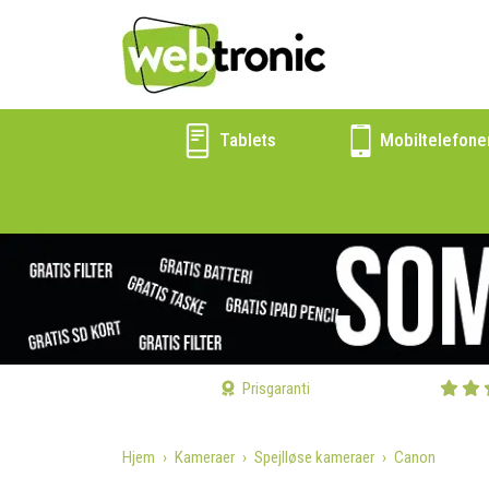
Tablets
Mobiltelefone
Prisgaranti
Hjem
Kameraer
Spejlløse kameraer
Canon