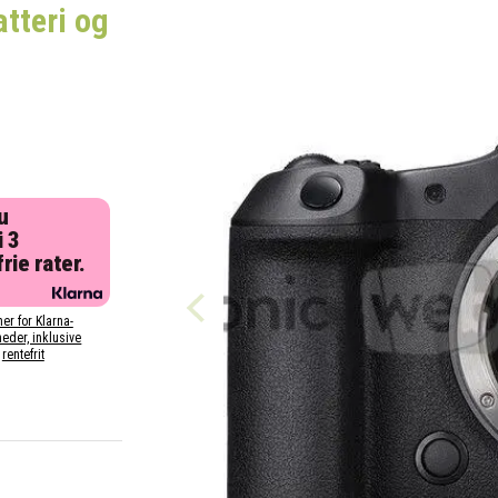
atteri og
u
i 3
rie rater.
her for Klarna-
eder, inklusive
rentefrit