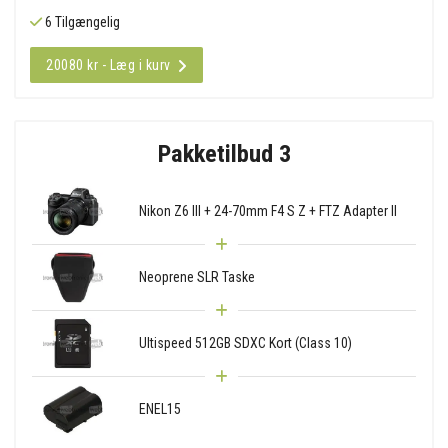
6 Tilgængelig
20080 kr - Læg i kurv
Pakketilbud 3
Nikon Z6 III + 24-70mm F4 S Z + FTZ Adapter II
Neoprene SLR Taske
Ultispeed 512GB SDXC Kort (Class 10)
ENEL15