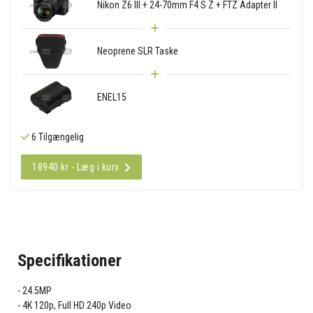
Nikon Z6 III + 24-70mm F4 S Z + FTZ Adapter II
Neoprene SLR Taske
ENEL15
6 Tilgængelig
18940 kr - Læg i kurv
Specifikationer
24.5MP
4K 120p, Full HD 240p Video