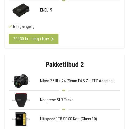
ENEL15
6 Tilgængelig
20330 kr - Læg i kurv
Pakketilbud 2
Nikon Z6 III + 24-70mm F4 S Z + FTZ Adapter II
Neoprene SLR Taske
Ultispeed 1TB SDXC Kort (Class 10)