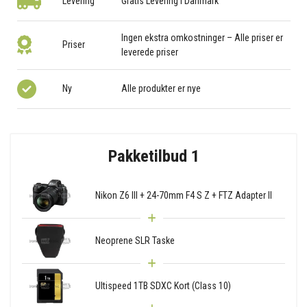
Levering
Gratis Levering i Danmark
Ingen ekstra omkostninger – Alle priser er
Priser
leverede priser
Ny
Alle produkter er nye
Pakketilbud 1
Nikon Z6 III + 24-70mm F4 S Z + FTZ Adapter II
Neoprene SLR Taske
Ultispeed 1TB SDXC Kort (Class 10)