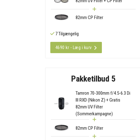
82mm UV Filter + CP Filter
82mm CP Filter
7 Tilgængelig
4690 kr - Læg i kurv
Pakketilbud 5
Tamron 70-300mm f/4.5-6.3 Di
III RXD (Nikon Z) + Gratis
82mm UV Filter
(Sommerkampagne)
82mm CP Filter