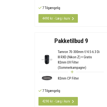
7 Tilgængelig
4490 kr - Læg i kurv
Pakketilbud 9
Tamron 70-300mm f/4.5-6.3 Di
III RXD (Nikon Z) + Gratis
82mm UV Filter
(Sommerkampagne)
82mm CP Filter
7 Tilgængelig
4290 kr - Læg i kurv