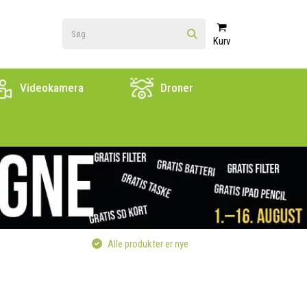
Kurv
Videokamera
Droner
Alle produkter er nye