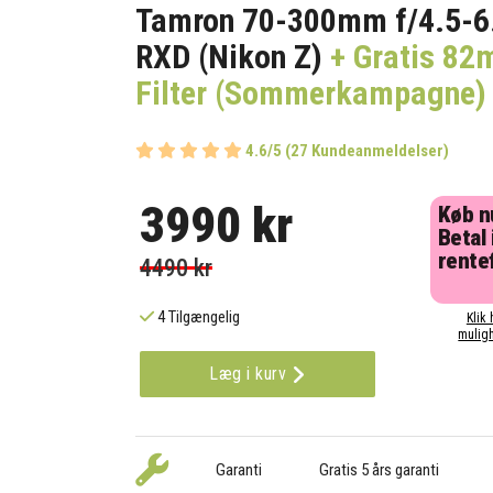
Tamron 70-300mm f/4.5-6.3
RXD (Nikon Z)
+ Gratis 8
Filter (Sommerkampagne)
4.6/5 (27 Kundeanmeldelser)
3990 kr
Køb n
Betal 
rentef
4490 kr
4 Tilgængelig
Klik 
muligh
Læg i kurv
Garanti
Gratis 5 års garanti