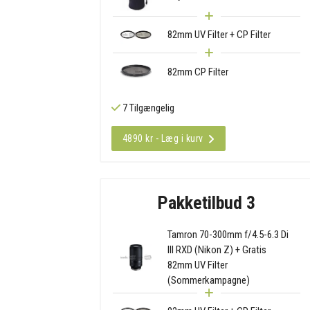
82mm UV Filter + CP Filter
82mm CP Filter
7 Tilgængelig
4890 kr - Læg i kurv
Pakketilbud 3
Tamron 70-300mm f/4.5-6.3 Di
III RXD (Nikon Z) + Gratis
82mm UV Filter
(Sommerkampagne)