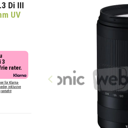
 Di III
2mm UV
u
i 3
rie rater.
her for Klarna-
eder, inklusive
rentefrit