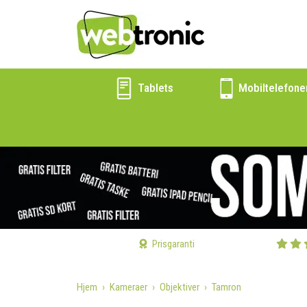
Tablets
Mobiltelefone
Prisgaranti
Hjem
Kameraer
Objektiver
Tamron