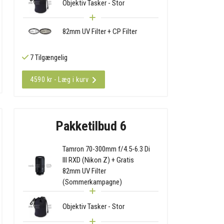
Objektiv Tasker - Stor
82mm UV Filter + CP Filter
7 Tilgængelig
4590 kr - Læg i kurv
Pakketilbud 6
Tamron 70-300mm f/4.5-6.3 Di
III RXD (Nikon Z) + Gratis
82mm UV Filter
(Sommerkampagne)
Objektiv Tasker - Stor