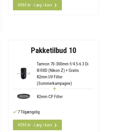
4390 kr - Læg i kurv
Pakketilbud 10
Tamron 70-300mm f/4.5-6.3 Di
III RXD (Nikon Z) + Gratis
82mm UV Filter
(Sommerkampagne)
82mm CP Filter
7 Tilgængelig
4290 kr - Læg i kurv