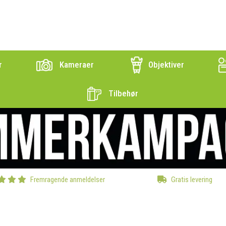
r
Kameraer
Objektiver
Tilbehør
Fremragende anmeldelser
Gratis levering