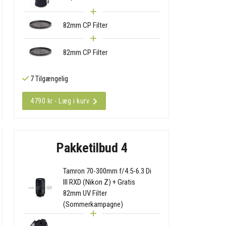
82mm CP Filter
82mm CP Filter
7 Tilgængelig
4790 kr - Læg i kurv
Pakketilbud 4
Tamron 70-300mm f/4.5-6.3 Di
III RXD (Nikon Z) + Gratis
82mm UV Filter
(Sommerkampagne)