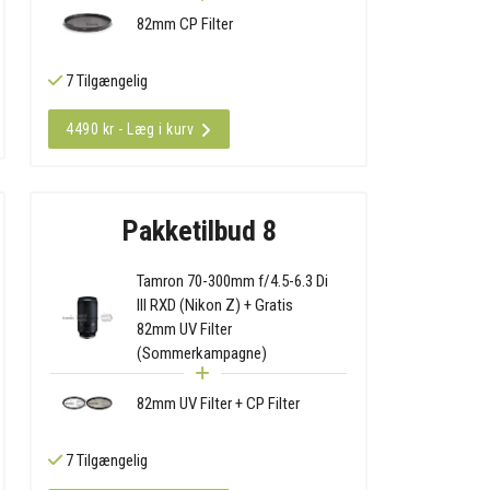
82mm CP Filter
7 Tilgængelig
4490 kr - Læg i kurv
Pakketilbud 8
Tamron 70-300mm f/4.5-6.3 Di
III RXD (Nikon Z) + Gratis
82mm UV Filter
(Sommerkampagne)
82mm UV Filter + CP Filter
7 Tilgængelig