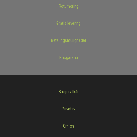
Returnering
Gratis levering
Betalingsmuligheder
Prisgaranti
Brugervilkår
Privatliv
Om os