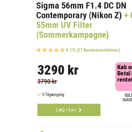
Sigma 56mm F1.4 DC DN
Contemporary (Nikon Z)
+ 
55mm UV Filter
(Sommerkampagne)
4.7/5 (27 Kundeanmeldelser)
3290 kr
Køb n
Betal 
rentef
3790 kr
5 Tilgængelig
Klik 
muligh
Læg i kurv