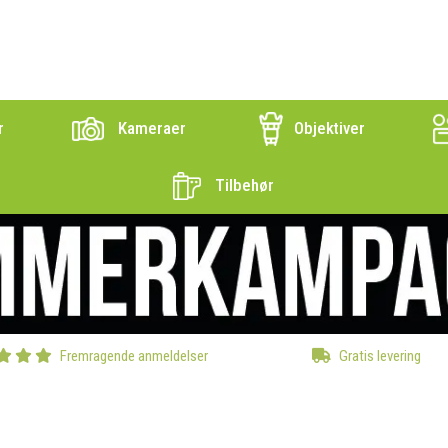
r
Kameraer
Objektiver
Tilbehør
Fremragende anmeldelser
Gratis levering