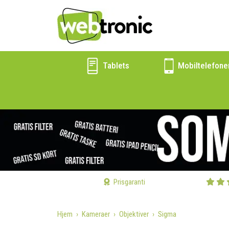
Tablets
Mobiltelefone
Prisgaranti
Hjem
Kameraer
Objektiver
Sigma