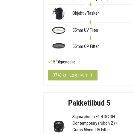
Objektiv Tasker
55mm UV Filter
55mm CP Filter
5 Tilgængelig
3740 kr - Læg i kurv
Pakketilbud 5
Sigma 56mm F1.4 DC DN
Contemporary (Nikon Z) +
Gratis 55mm UV Filter