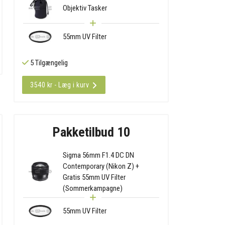
Objektiv Tasker
55mm UV Filter
5 Tilgængelig
3540 kr - Læg i kurv
Pakketilbud 10
Sigma 56mm F1.4 DC DN
Contemporary (Nikon Z) +
Gratis 55mm UV Filter
(Sommerkampagne)
55mm UV Filter