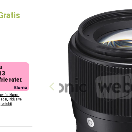
Gratis
u
i 3
rie rater.
her for Klarna-
eder, inklusive
rentefrit