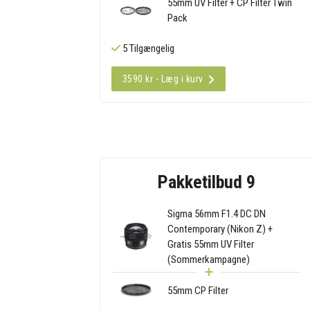
55mm UV Filter + CP Filter Twin
Pack
5 Tilgængelig
3590 kr - Læg i kurv
Pakketilbud 9
Sigma 56mm F1.4 DC DN
Contemporary (Nikon Z) +
Gratis 55mm UV Filter
(Sommerkampagne)
55mm CP Filter