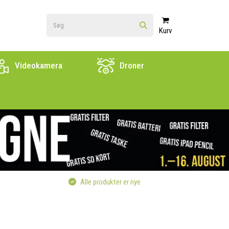
Kurv
Videokamera
Droner
Alle produkter er nye