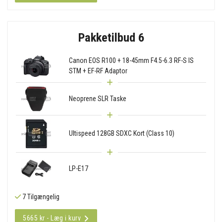
Pakketilbud 6
Canon EOS R100 + 18-45mm F4.5-6.3 RF-S IS
STM + EF-RF Adaptor
Neoprene SLR Taske
Ultispeed 128GB SDXC Kort (Class 10)
LP-E17
7 Tilgængelig
5665 kr - Læg i kurv