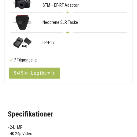
STM + EF-RF Adaptor
Neoprene SLR Taske
LP-E17
7 Tilgængelig
5415 kr - Læg i kurv
Specifikationer
24.1MP
4K 24p Video