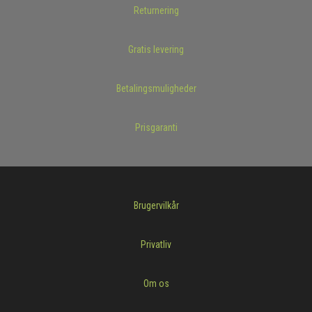
Returnering
Gratis levering
Betalingsmuligheder
Prisgaranti
Brugervilkår
Privatliv
Om os