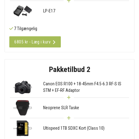
LP-E17
7 Tilgængelig
6805 kr - Læg i kurv
Pakketilbud 2
Canon EOS R100 + 18-45mm F4.5-6.3 RF-S IS
STM + EF-RF Adaptor
Neoprene SLR Taske
Ultispeed 1TB SDXC Kort (Class 10)