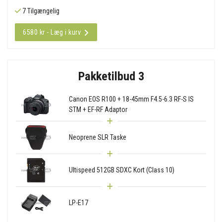
7 Tilgængelig
6580 kr - Læg i kurv
Pakketilbud 3
Canon EOS R100 + 18-45mm F4.5-6.3 RF-S IS
STM + EF-RF Adaptor
Neoprene SLR Taske
Ultispeed 512GB SDXC Kort (Class 10)
LP-E17