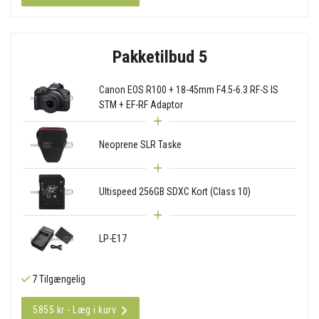
Pakketilbud 5
Canon EOS R100 + 18-45mm F4.5-6.3 RF-S IS
STM + EF-RF Adaptor
Neoprene SLR Taske
Ultispeed 256GB SDXC Kort (Class 10)
LP-E17
7 Tilgængelig
5855 kr - Læg i kurv