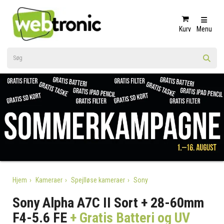
Kurv
Menu
Hjem
Kameraer
Spejlløse kameraer
Sony
Sony Alpha A7C II Sort + 28-60mm
F4-5.6 FE
+ Gratis Batteri og UV