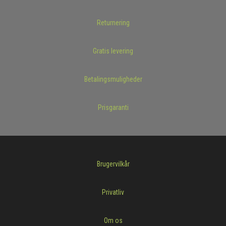
Returnering
Gratis levering
Betalingsmuligheder
Prisgaranti
Brugervilkår
Privatliv
Om os