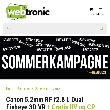
Kurv
Menu
Hjem
Kameraer
Objektiver
Canon
Canon 5.2mm RF f2.8 L Dual
Fisheye 3D VR
+ Gratis UV og CP