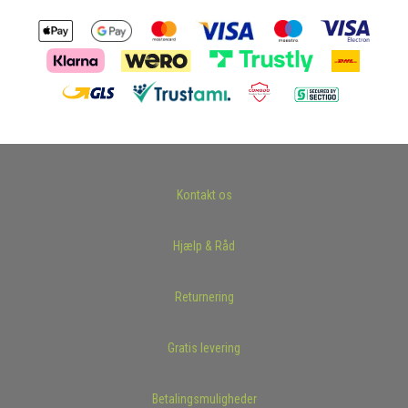
Kontakt os
Hjælp & Råd
Returnering
Gratis levering
Betalingsmuligheder