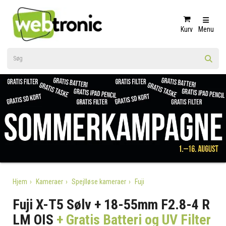
Kurv
Menu
Hjem
Kameraer
Spejlløse kameraer
Fuji
Fuji X-T5 Sølv + 18-55mm F2.8-4 R
LM OIS
+ Gratis Batteri og UV Filter