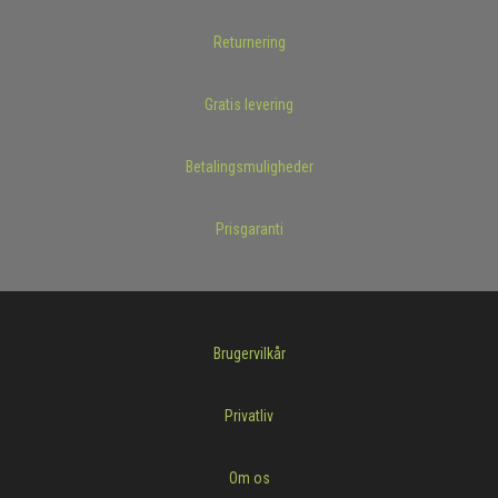
Returnering
Gratis levering
Betalingsmuligheder
Prisgaranti
Brugervilkår
Privatliv
Om os