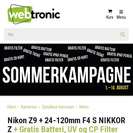
Kurv
Menu
Hjem
Kameraer
Spejlløse kameraer
Nikon
Nikon Z9 + 24-120mm F4 S NIKKOR
Z
+ Gratis Batteri, UV og CP Filter