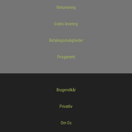
Returnering
Gratis levering
Betalingsmuligheder
Prisgaranti
Brugervilkår
Privatliv
Om Os