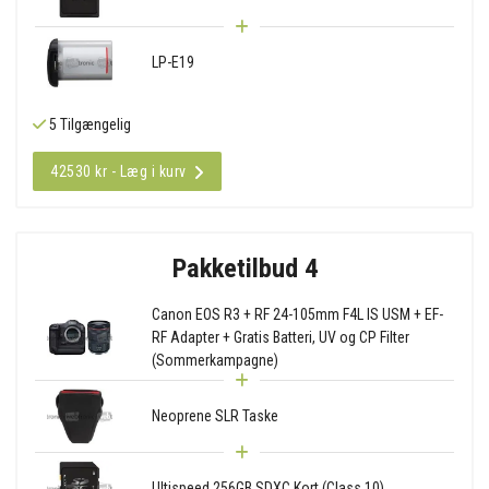
LP-E19
5 Tilgængelig
42530 kr - Læg i kurv
Pakketilbud 4
Canon EOS R3 + RF 24-105mm F4L IS USM + EF-
RF Adapter + Gratis Batteri, UV og CP Filter
(Sommerkampagne)
Neoprene SLR Taske
Ultispeed 256GB SDXC Kort (Class 10)