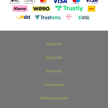
Kontakt Os
Hjælp & Råd
Returnering
Gratis levering
Betalingsmuligheder