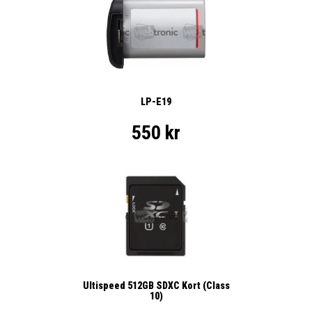
LP-E19
550 kr
Ultispeed 512GB SDXC Kort (Class
10)