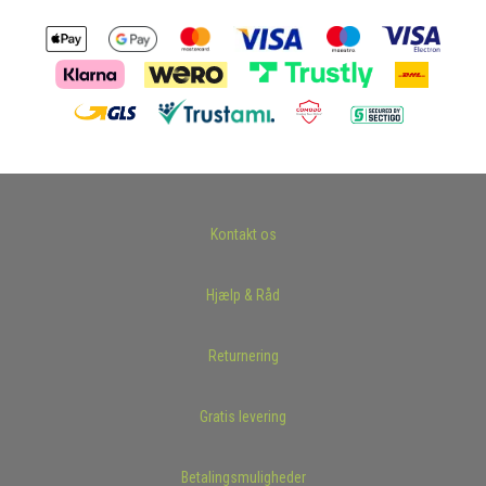
Kontakt os
Hjælp & Råd
Returnering
Gratis levering
Betalingsmuligheder