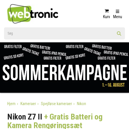
Kurv
Menu
Hjem
Kameraer
Spejlløse kameraer
Nikon
Nikon Z7 II
+ Gratis Batteri og
Kamera Rengøringssæt