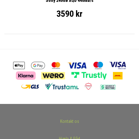
Sony 240GB XQD 440mb/s
3590 kr
Kontakt os
Hjælp & Råd