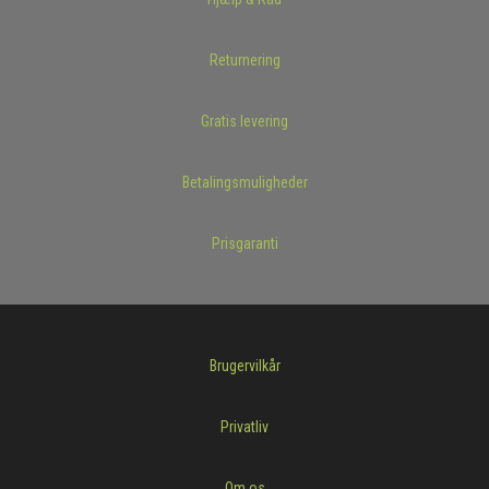
Returnering
Gratis levering
Betalingsmuligheder
Prisgaranti
Brugervilkår
Privatliv
Om os